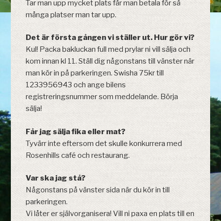
Tar man upp mycket plats får man betala för så
många platser man tar upp.
Det är första gången vi ställer ut. Hur gör vi?
Kul! Packa bakluckan full med prylar ni vill sälja och
kom innan kl 11. Ställ dig någonstans till vänster när
man kör in på parkeringen. Swisha 75kr till
1233956943 och ange bilens
registreringsnummer som meddelande. Börja
sälja!
Får jag sälja fika eller mat?
Tyvärr inte eftersom det skulle konkurrera med
Rosenhills café och restaurang.
Var ska jag stå?
Någonstans på vänster sida när du kör in till
parkeringen.
Vi låter er självorganisera! Vill ni paxa en plats till en