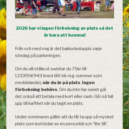
2026 har vi ingen förbokning av plats så det
är bara att komma!
Från och med maj är det bakluckeloppis varje
söndag på parkeringen.
Om du vill ställa ut swishar du 75kr till
1233956943 (med ditt bil-reg-nummer som
meddelande),
när du är på plats
.
Ingen
förbokning behövs
. Om du inte har swish går
det också att betala med kort eller cash. Gå i så fall
upp till kafféet när du tagit en plats.
Under sommaren gäller att du får ta upp så mycket
plats som kortsidan av en personbil och ”lite till”.