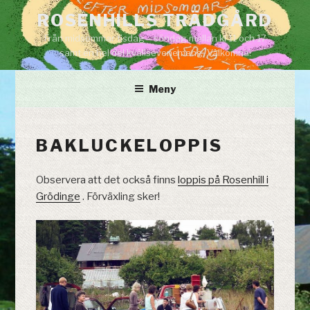
Hoppa
ROSENHILLS TRÄDGÅRD
till
Från midsommar tisdag – söndag mellan kl 11 och 17
innehåll
samt en hel del kvällsevenemang. Välkomna!
Meny
BAKLUCKELOPPIS
Observera att det också finns
loppis på Rosenhill i
Grödinge
. Förväxling sker!