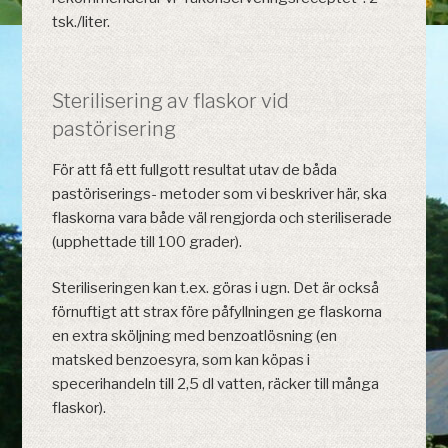
tsk./liter.
Sterilisering av flaskor vid
pastörisering
För att få ett fullgott resultat utav de båda
pastöriserings- metoder som vi beskriver här, ska
flaskorna vara både väl rengjorda och steriliserade
(upphettade till 100 grader).
Steriliseringen kan t.ex. göras i ugn. Det är också
förnuftigt att strax före påfyllningen ge flaskorna
en extra sköljning med benzoatlösning (en
matsked benzoesyra, som kan köpas i
specerihandeln till 2,5 dl vatten, räcker till många
flaskor).