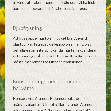
är värda att rekommendera till dig som vill ha frisk
äppelmust bevarad till långt efter säsongen.
Djupfrysning
Att frysa äppelmust går mycket bra. Använd
plastdunkar, tetrapack eller någon annan typ av
behållare som inte spricker då musten expanderar
vid frysningen. Även i behållare av flexibla material
måste man lämna lite luft för expansionen.
Konserveringsmedel – för den
bekväme
Bensoesyra, Atamon, Kaliumsorbat… det finns
många varianter. När det gäller flytande Atamon
rekommenderar vi ”råkonserveringsreceptet”: 2