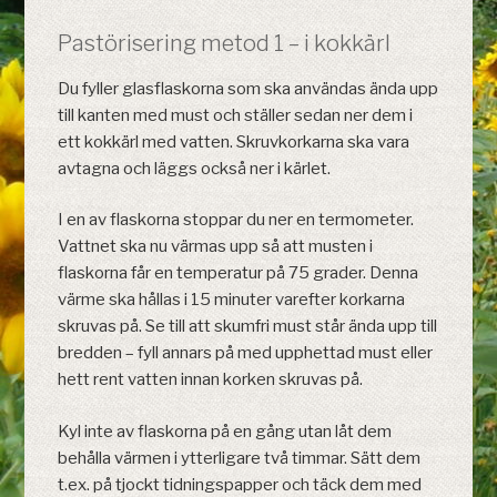
Pastörisering metod 1 – i kokkärl
Du fyller glasflaskorna som ska användas ända upp
till kanten med must och ställer sedan ner dem i
ett kokkärl med vatten. Skruvkorkarna ska vara
avtagna och läggs också ner i kärlet.
I en av flaskorna stoppar du ner en termometer.
Vattnet ska nu värmas upp så att musten i
flaskorna får en temperatur på 75 grader. Denna
värme ska hållas i 15 minuter varefter korkarna
skruvas på. Se till att skumfri must står ända upp till
bredden – fyll annars på med upphettad must eller
hett rent vatten innan korken skruvas på.
Kyl inte av flaskorna på en gång utan låt dem
behålla värmen i ytterligare två timmar. Sätt dem
t.ex. på tjockt tidningspapper och täck dem med