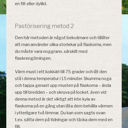
en filt eller dylikt.
Pastörisering metod 2
Den här metoden är något bekvämare och tillåter
att man använder olika storlekar på flaskorna, men
du måste vara noggrann, särskilt med
flaskrengörningen.
Värm must i ett kokkärl till 75 grader och låt den
stå i denna temperatur i 15 minuter. Skumma noga
och tappa genast upp musten på flaskorna – ända
upp till bredden – och skruva på locket. även vid
denna metod är det viktigt att inte kyla av
flaskorna på en gång utan låta dem behålla värmen
i ytterligare två timmar. Du kan som sagts ovan
t.ex. sätta dem på tidningar och täcka dem med en
filt.