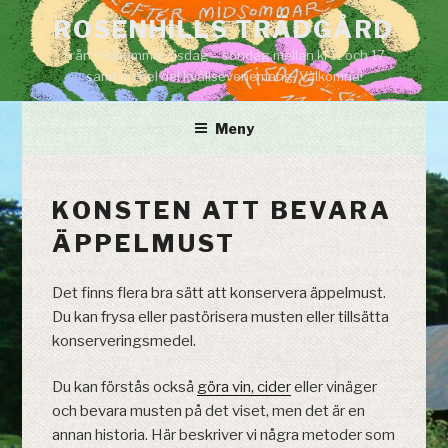
Hoppa
ROSENHILLS TRÄDGÅRD
till
Från midsommar tisdag – söndag mellan kl 11 och 17
innehåll
samt en hel del kvällsevenemang. Välkomna!
Meny
KONSTEN ATT BEVARA
ÄPPELMUST
Det finns flera bra sätt att konservera äppelmust.
Du kan frysa eller pastörisera musten eller tillsätta
konserveringsmedel.
Du kan förstås också
göra vin, cider
eller vinäger
och bevara musten på det viset, men det är en
annan historia. Här beskriver vi några metoder som