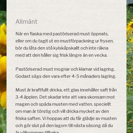
Allmänt
När en flaska med pastöriserad must öppnats,
eller om du tagit ut en mustförpackning ur frysen,
bör du låta den stå kylskåpskallt och inte räkna
med att den håller sig frisk längre än en vecka.
Pastöriserad must mognar och klarnar vid lagring.
Godast sägs den vara efter 4-5 månaders lagring.
Must är kraftfullt dricka, ett glas innehåller saft från
3-4 äpplen. Det skadar inte att vara skonsam mot
magen och späda musten med vatten, speciellt
om man är törstig och vill dricka mycket av den
friska saften. Vi hoppas att du får glädje av musten
och gör slut på den lagom till nästa säsong då du
är välkommen tillbaka.